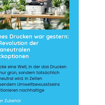
nes Drucken war gestern:
Revolution der
maneutralen
ckoptionen
cke eine Welt, in der das Drucken
 nur grün, sondern tatsächlich
eutral wird. In Zeiten
sendem Umweltbewusstseins
utionieren nachhaltige
er Zubehör