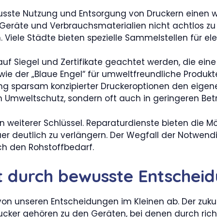
sste Nutzung und Entsorgung von Druckern einen w
in, Geräte und Verbrauchsmaterialien nicht achtlos z
Viele Städte bieten spezielle Sammelstellen für el
f Siegel und Zertifikate geachtet werden, die eine 
s wie der „Blaue Engel“ für umweltfreundliche Produ
ng sparsam konzipierter Druckeroptionen den eigen
r im Umweltschutz, sondern oft auch in geringeren Bet
n weiterer Schlüssel. Reparaturdienste bieten die Mö
 deutlich zu verlängern. Der Wegfall der Notwendig
ch den Rohstoffbedarf.
t durch bewusste Entschei
von unseren Entscheidungen im Kleinen ab. Der zuk
ucker gehören zu den Geräten, bei denen durch ric