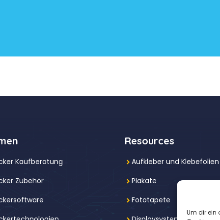
men
Resources
cker Kaufberatung
Aufkleber und Klebefolien
cker Zubehör
Plakate
ckersoftware
Fototapete
Um dir ein 
ckertechnologien
Displaysysteme