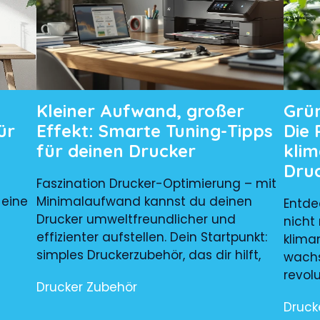
Kleiner Aufwand, großer
Grü
ür
Effekt: Smarte Tuning-Tipps
Die 
für deinen Drucker
kli
Dru
Faszination Drucker-Optimierung – mit
 eine
Minimalaufwand kannst du deinen
Entde
Drucker umweltfreundlicher und
nicht
effizienter aufstellen. Dein Startpunkt:
kliman
simples Druckerzubehör, das dir hilft,
wach
revol
Drucker Zubehör
Druck