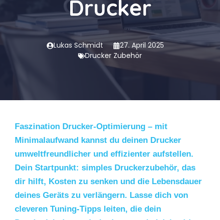
Drucker
Lukas Schmidt
27. April 2025
Drucker Zubehör
Faszination Drucker-Optimierung – mit
Minimalaufwand kannst du deinen Drucker
umweltfreundlicher und effizienter aufstellen.
Dein Startpunkt: simples Druckerzubehör, das
dir hilft, Kosten zu senken und die Lebensdauer
deines Geräts zu verlängern. Lasse dich von
cleveren Tuning-Tipps leiten, die dein