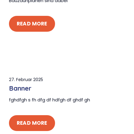
Bauzaunplanen sind dabei
READ MORE
27. Februar 2025
Banner
fghdfgh s fh dfg df hdfgh df ghdf gh
READ MORE