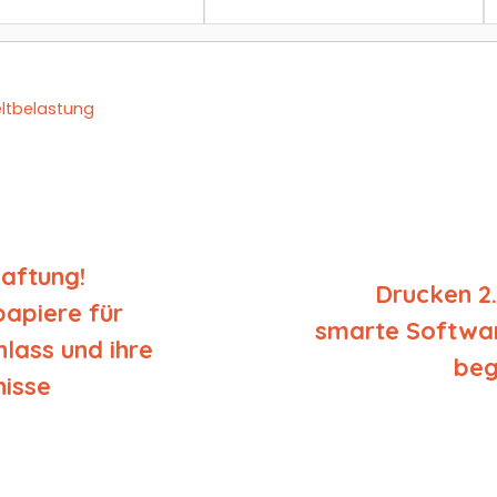
tbelastung
aftung!
Drucken 2.
papiere für
smarte Softwa
lass und ihre
beg
isse