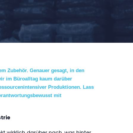
inem Zubehör. Genauer gesagt, in den
wir im Büroalltag kaum darüber
essourcenintensiver Produktionen. Lass
verantwortungsbewusst mit
trie
kt wirklich darüber nach, was hinter