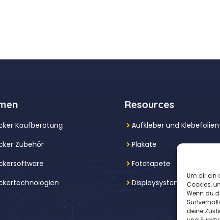
men
Resources
cker Kaufberatung
Aufkleber und Klebefolien
cker Zubehör
Plakate
ckersoftware
Fototapete
Um dir ein 
ckertechnologien
Displaysysteme
Cookies, u
Wenn du di
Surfverhalt
deine Zust
und Funkti