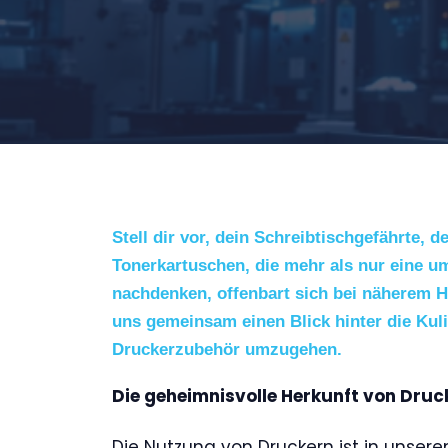
Stell dir vor, dein Schreibtischgefährte, 
Tonerkartuschen, die mehr als nur eine u
nachdenken, offenbart sich bei näherem 
uns gemeinsam einen Blick hinter die Kul
Druckerzubehör umzugehen.
Die geheimnisvolle Herkunft von Druc
Die Nutzung von Druckern ist in unsere