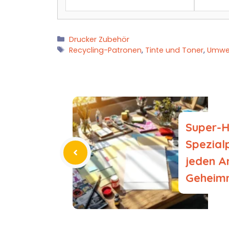
Kategorien
Drucker Zubehör
Schlagwörter
Recycling-Patronen
,
Tinte und Toner
,
Umwel
Super-H
Spezial
jeden An
Geheimn