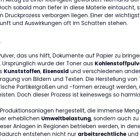
och sobald man tiefer in diese Materie eintaucht, 
n Druckprozess verborgen liegen. Einer der wichtigs
kunft und Auswirkungen oft im Schatten stehen.
s
Pulver, das uns hilft, Dokumente auf Papier zu bringen
t. Ursprünglich wurde der Toner aus
Kohlenstoffpulv
us
Kunststoffen
,
Eisenoxid
und verschiedenen andere
tragung von Bildern und Texten. Die Herstellung von
ifische Partikelgrößen und -formen erzeugt werden
sten. Doch dieser Prozess ist keineswegs so harmlos
gen Produktionsanlagen hergestellt, die immense Men
iner erheblichen
Umweltbelastung
, sondern auch zu
ieser Anlagen in Regionen betrieben werden, in de
Dadurch entstehen nicht nur
arbeitsrechtliche
und