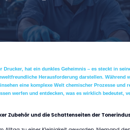
der Drucker, hat ein dunkles Geheimnis – es steckt in se
mweltfreundliche Herausforderung darstellen. Während 
Hinsehen eine komplexe Welt chemischer Prozesse und r
issen werfen und entdecken, was es wirklich bedeutet, 
ker Zubehör und die Schattenseiten der Tonerindus
m Alltag zu einer Kleinigkeit geworden. Niemand den