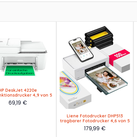
HP DeskJet 4220e
nktionsdrucker 4,9 von 5
69,19
€
Liene Fotodrucker DHP513
tragbarer Fotodrucker 4,6 von 5
179,99
€