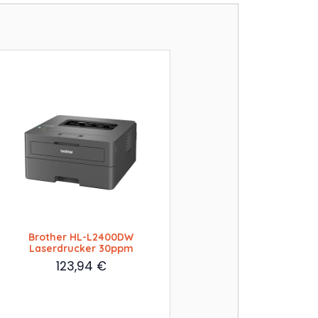
Brother HL-L2400DW
Laserdrucker 30ppm
123,94
€