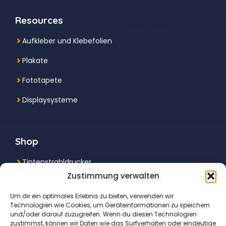
Resources
Aufkleber und Klebefolien
Plakate
Fototapete
Displaysysteme
Shop
Tintenstrahldrucker
Zustimmung verwalten
Multifunktionsdrucker
Um dir ein optimales Erlebnis zu bieten, verwenden wir
Laserdrucker
Technologien wie Cookies, um Geräteinformationen zu speichern
und/oder darauf zuzugreifen. Wenn du diesen Technologien
Fotodrucker
zustimmst, können wir Daten wie das Surfverhalten oder eindeutige