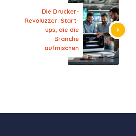
Die Drucker-
Revoluzzer: Start-
ups, die die
Branche
aufmischen