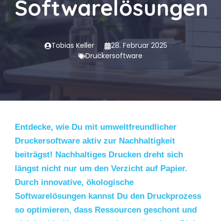
Softwarelösungen
Tobias Keller
28. Februar 2025
Druckersoftware
Entdecke, wie Du mit umweltfreundlicher
Druckersoftware aktiv zur Nachhaltigkeit
beiträgst! Nachhaltiges Drucken dreht sich
längst nicht nur um den Verzicht auf Papier.
Durch innovative, ökologische
Softwarelösungen kannst Du den Druckprozess
so optimieren, dass Ressourcen geschont und