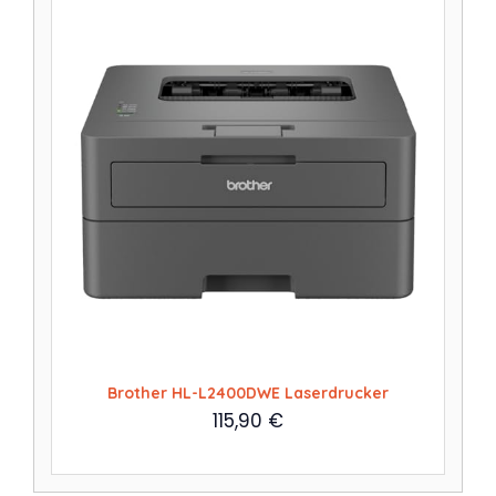
Brother HL-L2400DWE Laserdrucker
115,90
€