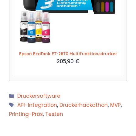
Epson EcoTank ET-2870 Multifunktionsdrucker
205,90
€
Kategorien
Druckersoftware
Schlagwörter
API-Integration
,
Druckerhackathon
,
MVP
,
Printing-Pros
,
Testen