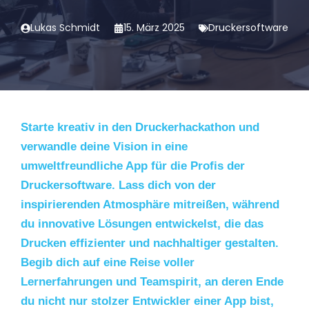
Lukas Schmidt
15. März 2025
Druckersoftware
Starte kreativ in den Druckerhackathon und
verwandle deine Vision in eine
umweltfreundliche App für die Profis der
Druckersoftware. Lass dich von der
inspirierenden Atmosphäre mitreißen, während
du innovative Lösungen entwickelst, die das
Drucken effizienter und nachhaltiger gestalten.
Begib dich auf eine Reise voller
Lernerfahrungen und Teamspirit, an deren Ende
du nicht nur stolzer Entwickler einer App bist,