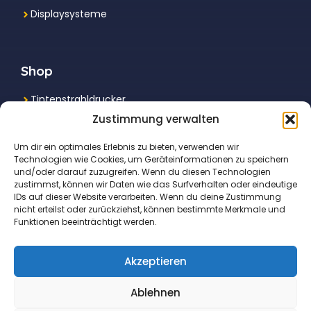
Displaysysteme
Shop
Tintenstrahldrucker
Zustimmung verwalten
Multifunktionsdrucker
Um dir ein optimales Erlebnis zu bieten, verwenden wir
Laserdrucker
Technologien wie Cookies, um Geräteinformationen zu speichern
und/oder darauf zuzugreifen. Wenn du diesen Technologien
Fotodrucker
zustimmst, können wir Daten wie das Surfverhalten oder eindeutige
IDs auf dieser Website verarbeiten. Wenn du deine Zustimmung
nicht erteilst oder zurückziehst, können bestimmte Merkmale und
Funktionen beeinträchtigt werden.
Akzeptieren
© 2026 druckbote.de • Der beste Drucker für
Ablehnen
dich – schnell gefunden!