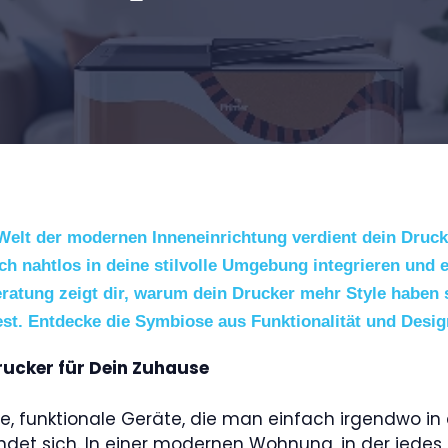
r Welt der modernen Inneneinrichtung verdient dein Dru
sich nahtlos in deine stilvolle Umgebung integrieren und 
atung zeigt dir, warum dein Drucker mehr Style haben s
est. Entdecke die Symbiose aus Funktionalität und Desig
rucker für Dein Zuhause
, funktionale Geräte, die man einfach irgendwo in
det sich. In einer modernen Wohnung, in der jedes De