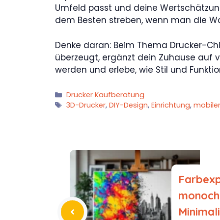
Umfeld passt und deine Wertschätzung
dem Besten streben, wenn man die Wa
Denke daran: Beim Thema Drucker-Chic 
überzeugt, ergänzt dein Zuhause auf v
werden und erlebe, wie Stil und Fun
Kategorien
Drucker Kaufberatung
Schlagwörter
3D-Drucker
,
DIY-Design
,
Einrichtung
,
mobiler
Farbexp
monoch
Minimal