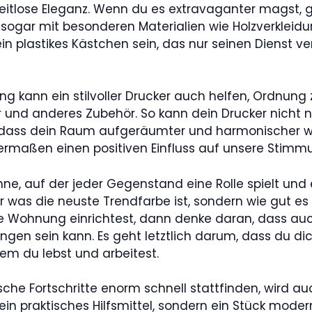
eitlose Eleganz. Wenn du es extravaganter magst, g
sogar mit besonderen Materialien wie Holzverkleidun
in plastikes Kästchen sein, das nur seinen Dienst ver
 kann ein stilvoller Drucker auch helfen, Ordnung z
r und anderes Zubehör. So kann dein Drucker nicht nu
 dass dein Raum aufgeräumter und harmonischer wir
maßen einen positiven Einfluss auf unsere Stim
ne, auf der jeder Gegenstand eine Rolle spielt und 
er was die neuste Trendfarbe ist, sondern wie gut es
e Wohnung einrichtest, dann denke daran, dass auch
ungen sein kann. Es geht letztlich darum, dass du di
em du lebst und arbeitest.
sche Fortschritte enorm schnell stattfinden, wird au
ur ein praktisches Hilfsmittel, sondern ein Stück mode