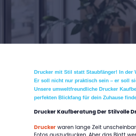
Drucker mit Stil statt Staubfänger! In de
Er soll nicht nur praktisch sein – er soll 
Unsere umweltfreundliche Drucker Kaufber
perfekten Blickfang für dein Zuhause find
Drucker Kaufberatung Der Stilvolle D
Drucker
waren lange Zeit unscheinbare
Fotos auszudrucken. Aber das Blatt wen