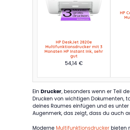
HP C
Mu
HP DeskJet 2820e
Multifunktionsdrucker mit 3
Monaten HP Instant Ink, sehr
gut
54,14
€
Ein
Drucker
, besonders wenn er Teil d
Drucken von wichtigen Dokumenten, toll
deines Raumes einfügen und es unter U
Augenmerk, das zeigt, dass du auch au
Moderne
Multifunktionsdrucker
bieten n