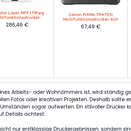
olor Laser MFP 179fwg
Canon PIXMA TR4755i
ltifunktionsdrucker
Multifunktionsdrucker 4in1
286,46
€
67,49
€
eines Arbeits- oder Wohnzimmers ist, wird ständig g
en Fotos oder kreativen Projekten. Deshalb sollte e
mständen sogar aufwerten. Ein stilvoller Drucker ka
f Details achtest.
icht nur erstklassige Druckergebnissen, sondern si