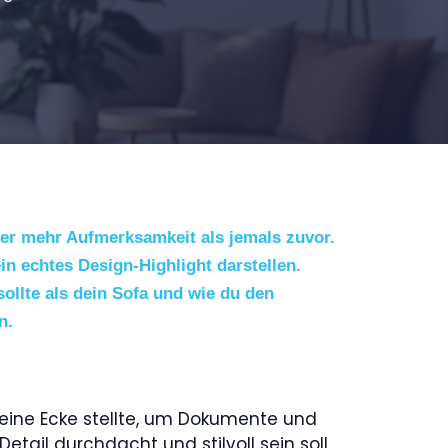
cker mehr Aufmerksamkeit als jemals zuvor.
ein echtes Design-Highlight darstellen.
ollte als dein Sofa und wie du den
n.
 eine Ecke stellte, um Dokumente und
tail durchdacht und stilvoll sein soll,