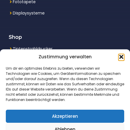
Fototapete
Displaysysteme
Shop
Tintenstrahldrucker
Zustimmung verwalten
Multifunktionsdrucker
Um dir ein optimales Erlebnis zu bieten, verwenden wir
Laserdrucker
Technologien wie Cookies, um Geräteinformationen zu speichern
und/oder darauf zuzugreifen. Wenn du diesen Technologien
Fotodrucker
zustimmst, können wir Daten wie das Surfverhalten oder eindeutige
IDs auf dieser Website verarbeiten. Wenn du deine Zustimmung
nicht erteilst oder zurückziehst, können bestimmte Merkmale und
Funktionen beeinträchtigt werden.
Akzeptieren
© 2026 druckbote.de • Der beste Drucker für
Ablehnen