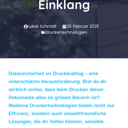
Einklang
Lukas Schmidt
28. Februar 2025
Druckertechnologien
Datensicherheit im Druckeralltag – eine
unterschätzte Herausforderung. Bist du dir
wirklich sicher, dass beim Drucken deiner
Dokumente alles im grünen Bereich ist?
Moderne Druckertechnologien bieten nicht nur
Effizienz, sondern auch umweltfreundliche
Lösungen, die dir helfen können, sensible