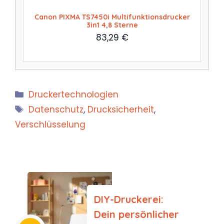
Canon PIXMA TS7450i Multifunktionsdrucker
3in1 4,8 Sterne
83,29
€
Kategorien
Druckertechnologien
Schlagwörter
Datenschutz
,
Drucksicherheit
,
Verschlüsselung
DIY-Druckerei:
Dein persönlicher