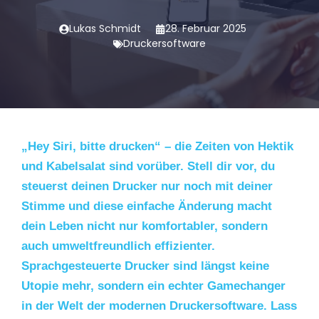
Lukas Schmidt
28. Februar 2025
Druckersoftware
„Hey Siri, bitte drucken“ – die Zeiten von Hektik
und Kabelsalat sind vorüber. Stell dir vor, du
steuerst deinen Drucker nur noch mit deiner
Stimme und diese einfache Änderung macht
dein Leben nicht nur komfortabler, sondern
auch umweltfreundlich effizienter.
Sprachgesteuerte Drucker sind längst keine
Utopie mehr, sondern ein echter Gamechanger
in der Welt der modernen Druckersoftware. Lass