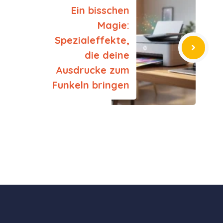
Ein bisschen
Magie:
Spezialeffekte,
die deine
Ausdrucke zum
Funkeln bringen