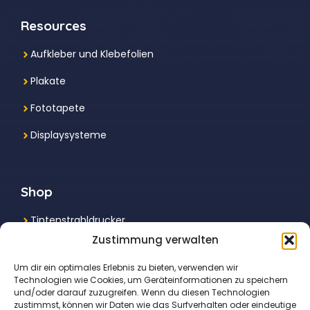
Resources
Aufkleber und Klebefolien
Plakate
Fototapete
Displaysysteme
Shop
Tintenstrahldrucker
Zustimmung verwalten
Multifunktionsdrucker
Um dir ein optimales Erlebnis zu bieten, verwenden wir
Laserdrucker
Technologien wie Cookies, um Geräteinformationen zu speichern
und/oder darauf zuzugreifen. Wenn du diesen Technologien
Fotodrucker
zustimmst, können wir Daten wie das Surfverhalten oder eindeutige