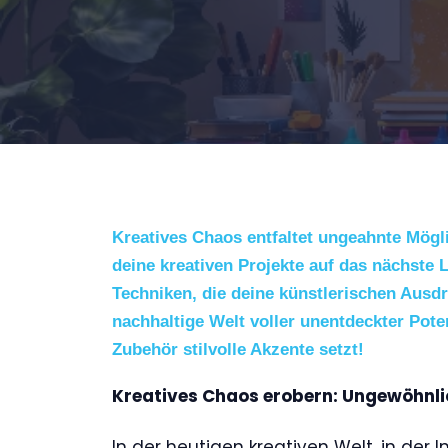
Kreatives Chaos entfaltet ungeahnte Mögl
deine kreativen Projekte auf das nächste
Techniken, die deine künstlerischen Ausdr
nachhaltige Welt voller unentdeckter Poten
Zubehör stilvolle Akzente setzt!
Kreatives Chaos erobern: Ungewöhnli
In der heutigen kreativen Welt, in der 