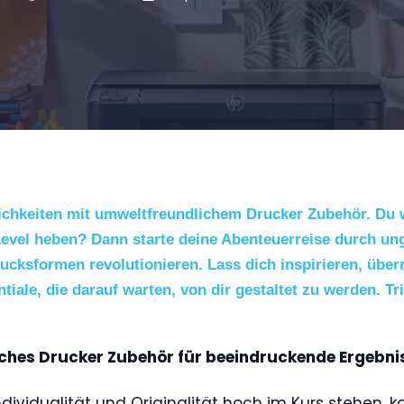
ichkeiten mit umweltfreundlichem Drucker Zubehör. Du 
 Level heben? Dann starte deine Abenteuerreise durch un
ucksformen revolutionieren. Lass dich inspirieren, über
tiale, die darauf warten, von dir gestaltet zu werden. Tr
ches Drucker Zubehör für beeindruckende Ergebni
Individualität und Originalität hoch im Kurs stehen,