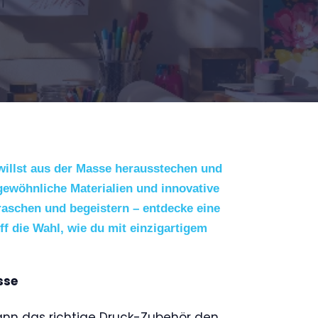
willst aus der Masse herausstechen und
gewöhnliche Materialien und innovative
raschen und begeistern – entdecke eine
iff die Wahl, wie du mit einzigartigem
sse
 kann das richtige Druck-Zubehör den