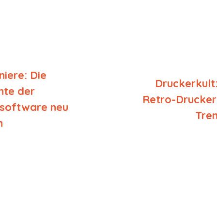
niere: Die
Druckerkul
hte der
Retro-Drucker 
software neu
Tren
n