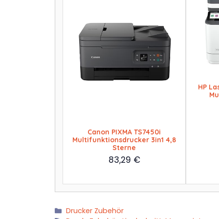
HP La
Mu
Canon PIXMA TS7450i
Multifunktionsdrucker 3in1 4,8
Sterne
83,29
€
Kategorien
Drucker Zubehör