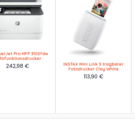
serJet Pro MFP 3102fdw
ltifunktionsdrucker
INSTAX Mini Link 3 tragbarer
242,98
€
Fotodrucker Clay White
113,90
€