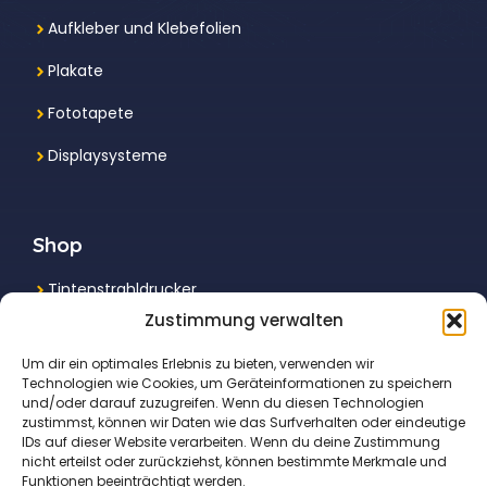
Aufkleber und Klebefolien
Plakate
Fototapete
Displaysysteme
Shop
Tintenstrahldrucker
Zustimmung verwalten
Multifunktionsdrucker
Um dir ein optimales Erlebnis zu bieten, verwenden wir
Laserdrucker
Technologien wie Cookies, um Geräteinformationen zu speichern
und/oder darauf zuzugreifen. Wenn du diesen Technologien
Fotodrucker
zustimmst, können wir Daten wie das Surfverhalten oder eindeutige
IDs auf dieser Website verarbeiten. Wenn du deine Zustimmung
nicht erteilst oder zurückziehst, können bestimmte Merkmale und
Funktionen beeinträchtigt werden.