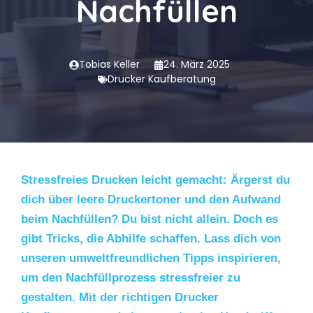
Nachfüllen
Tobias Keller
24. März 2025
Drucker Kaufberatung
Stressfreies Drucken leicht gemacht: Ärgerst du
dich über leere Druckertoner und den Aufwand
beim Nachfüllen? Du bist nicht allein. Doch es
gibt Tricks, die Abhilfe schaffen. Lass dich von
unseren umweltfreundlichen Tipps inspirieren,
um den Nachfüllprozess stressfreier zu
gestalten. Mit der richtigen Drucker