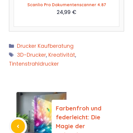
Scanlio Pro Dokumentenscanner 4.87
24,99
€
Kategorien
Drucker Kaufberatung
Schlagwörter
3D-Drucker
,
Kreativität
,
Tintenstrahldrucker
Farbenfroh und
federleicht: Die
Magie der