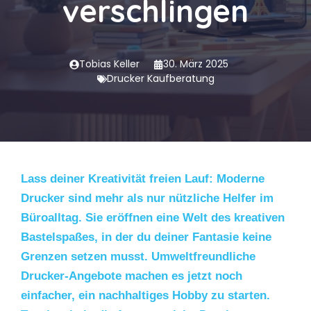
verschlingen
Tobias Keller
30. März 2025
Drucker Kaufberatung
Lass deiner Kreativität freien Lauf: Moderne
Drucker sind mehr als nur nützliche Helfer im
Büroalltag. Sie eröffnen eine Welt des kreativen
Bastelspaßes, in der du deiner Fantasie keine
Grenzen setzen musst. Umweltfreundliche
Drucker-Angebote machen es jetzt noch
einfacher, ein nachhaltiges Hobby zu starten.